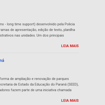
x - long time support) desenvolvido pela Policia
ramas de apresentação, edição de texto, planilha
strativos nas unidades. Um dos principais
do de acordo com a necessidade de cada usuário ou
LEIA MAIS
 de recursos por se tratar de um software livre
inicialização (boot) e correção de vários bugs que
aná
o forma de ampliação e renovação de parques
ecretaria de Estado da Educação do Paraná (SEED),
tadores fazem parte de uma iniciativa chamada
 do Paraná. Todos os computadores espalhados
LEIA MAIS
ima versão, além de 4GB de memória principal,