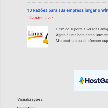
128GB de disco SSD e processad
operacional em fábrica. Com essa
10 Razões para sua empresa largar o Win
-
dezembro 11, 2011
O fim do suporte a versões anti
Agora é uma hora particularmen
Microsoft parou de oferecer sup
servidores. Esteja você mudand
desktops pelo alienígena Windows
deixar o Windows e migrar para 
Se você já tentou atualizar o W
Visualizações