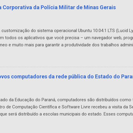
 Corporativa da Polícia Militar de Minas Gerais
a customização do sistema operacional Ubuntu 10.04.1 LTS (Lucid Lyn
tém todos os aplicativos que você precisa – um navegador web, prog
neo e muito mais para garantir a produtividade dos trabalhos admini
a possibilidade de personalização, ele pode ser facilmente modifica
lidades e segurança do sistema bem como proporcionando economia
res Linux traz uma nova roupagem como interface, temas, rapidez na 
neamente ao lançamento da versão oficial, vários drivers para ...
novos computadores da rede pública do Estado do Par
 Estado da Educação do Paraná, computadores são distribuídos com
ro de Computação Científica e Software Livre recebeu a visita da S
que será distribuído a escolas municipais do estado. Esses compu
pliação e renovação do parque tecnológico das escolas do Estado
a operacional desenvolvido no C3SL, o Linux Educacional, em sua últ