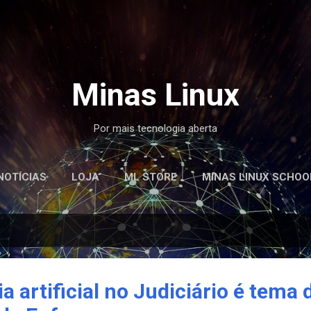
Pular para o conteúdo principal
Minas Linux
Por mais tecnologia aberta
NOTÍCIAS
LOJA
ML STORE
MINAS LINUX SCHOO
a artificial no Judiciário é tema 