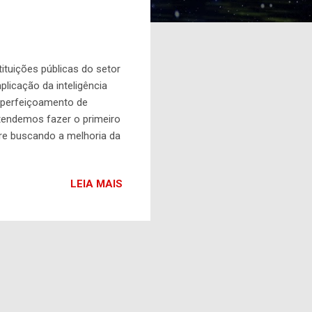
tituições públicas do setor
plicação da inteligência
e Aperfeiçoamento de
etendemos fazer o primeiro
mpre buscando a melhoria da
do Lang, da Advocacia-
 2013, a plataforma foi
LEIA MAIS
o volume de trabalho levou