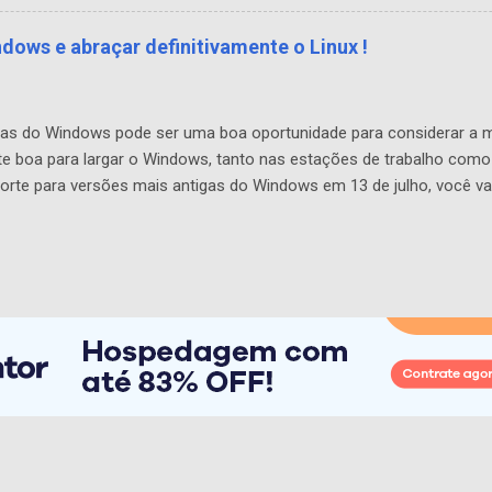
or Celeron 2.4GHz de dois núcleos. Assim, o grupo de pesquisa tr
 iniciativa, 1,5 milhão de estudantes e professores serão beneficia
dows e abraçar definitivamente o Linux !
gas do Windows pode ser uma boa oportunidade para considerar a migr
te boa para largar o Windows, tanto nas estações de trabalho como
orte para versões mais antigas do Windows em 13 de julho, você vai
o do Windows Server 2003 para o 2008 ou para um servidor Linux 
 7 ou algo mais amigável – o Linux lhe dá liberdade e, principalmen
o Linux é algo difícil, mas a mudança no modo de pensar e a percep
indows XP para o Windows 7, então sabe o que é dor. Os empresário