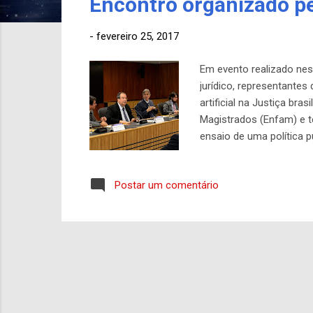
Encontro organizado p
g
e
-
fevereiro 25, 2017
n
s
Em evento realizado nest
jurídico, representantes
artificial na Justiça br
Magistrados (Enfam) e t
ensaio de uma política p
prestação jurisdicional”
Geral da União (AGU), ap
Postar um comentário
desenvolvida a partir d
a instituição a buscar s