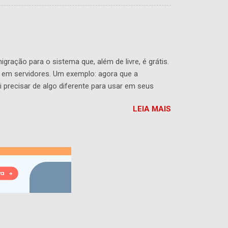
abalha na homologação para instalação do sistema
dos nas 2140 escolas es...
ação para o sistema que, além de livre, é grátis.
 em servidores. Um exemplo: agora que a
 precisar de algo diferente para usar em seus
– ou trocando o cansado Windows Vista dos
LEIA MAIS
te, liberdade de escolha. Você pode acreditar que
ção dessa mudança são o que há de mais difícil.
s descob...