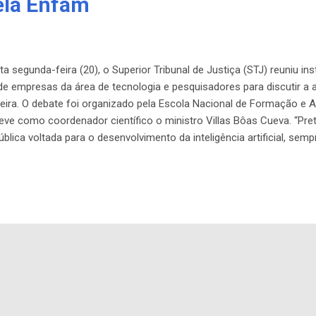
ela Enfam
a segunda-feira (20), o Superior Tribunal de Justiça (STJ) reuniu ins
 de empresas da área de tecnologia e pesquisadores para discutir a a
asileira. O debate foi organizado pela Escola Nacional de Formação 
eve como coordenador científico o ministro Villas Bôas Cueva. “Pr
ública voltada para o desenvolvimento da inteligência artificial, se
, afirmou o ministro. Soluções caseiras O procurador federal Eduar
resentou o programa Sapiens, criado pela instituição. Em uso desde
e código aberto e sem o pagamento de licenças. Segundo Lang, o alt
oluções para dar conta da dema...