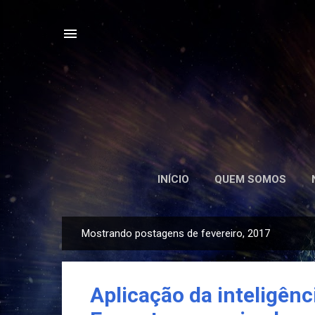
INÍCIO
QUEM SOMOS
Mostrando postagens de fevereiro, 2017
P
o
s
Aplicação da inteligênci
t
a