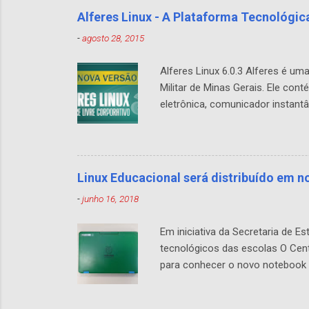
Alferes Linux - A Plataforma Tecnológica
-
agosto 28, 2015
Alferes Linux 6.0.3 Alferes é um
Militar de Minas Gerais. Ele con
eletrônica, comunicador instantâ
benefícios do software livre é 
empresa aumentando as funciona
e gratuito. A versão 6.0 do Alfe
dantes eram corrigidos extempora
Linux Educacional será distribuído em 
-
junho 16, 2018
Em iniciativa da Secretaria de
tecnológicos das escolas O Cent
para conhecer o novo notebook 
Conectados 2.0 , que visa a am
pelas escolas, levarão o sistem