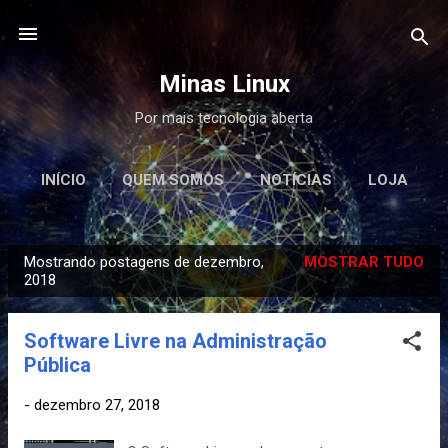
Pular para o conteúdo principal
Minas Linux
Por mais tecnologia aberta
INÍCIO
QUEM SOMOS
NOTÍCIAS
LOJA
ML STORE
MINAS LINUX SCHOOL
Mostrando postagens de dezembro,
MOSTRAR TUDO
PODCAST
CONTATO
P
2018
o
s
Software Livre na Administração
t
Pública
a
g
-
dezembro 27, 2018
e