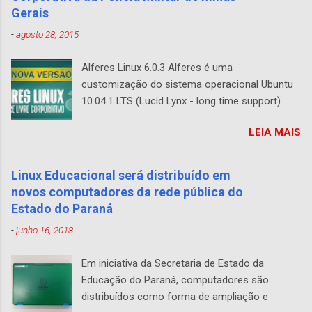
Gerais
-
agosto 28, 2015
Alferes Linux 6.0.3 Alferes é uma
customização do sistema operacional Ubuntu
10.04.1 LTS (Lucid Lynx - long time support)
desenvolvido pela Policia Militar de Minas
LEIA MAIS
Gerais. Ele contém todos os aplicativos que
você precisa – um navegador web, programas
de apresentação, edição de texto, planilha
Linux Educacional será distribuído em
eletrônica, comunicador instantâneo e muito
novos computadores da rede pública do
mais para garantir a produtividade dos
Estado do Paraná
trabalhos administrativos nas unidades. Um
-
junho 16, 2018
dos principais benefícios do software livre é a
possibilidade de personalização, ele pode ser
Em iniciativa da Secretaria de Estado da
facilmente modificado de acordo com a
Educação do Paraná, computadores são
necessidade de cada usuário ou empresa
distribuídos como forma de ampliação e
aumentando as funcionalidades e segurança