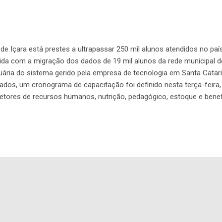
de Içara está prestes a ultrapassar 250 mil alunos atendidos no paí
ida com a migração dos dados de 19 mil alunos da rede municipal de 
ária do sistema gerido pela empresa de tecnologia em Santa Catarina
dos, um cronograma de capacitação foi definido nesta terça-feira, 
etores de recursos humanos, nutrição, pedagógico, estoque e bene
Além disso, inovará com a possibilidade da presença ser registrada
. “Acreditamos na transformação das nossas cidades e do nosso p
ior cidade do Sul catarinense e faz parte da região que desenvolve
rmos a diferença”, apresenta o CEO da Portabilis, Tiago de Faveri G