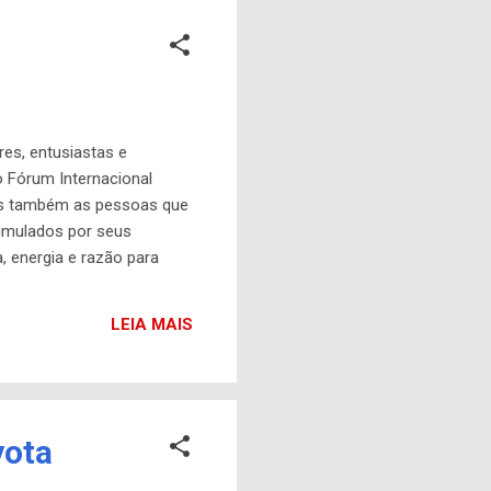
es, entusiastas e
o Fórum Internacional
as também as pessoas que
timulados por seus
 energia e razão para
a de cada um de vocês, com
ará sendo, o que cada um
LEIA MAIS
are Livre, carinhosamente
yota