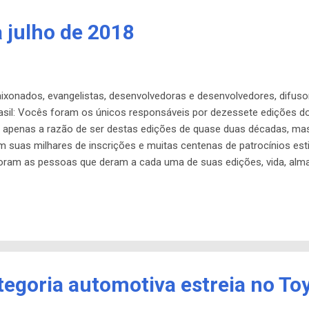
a julho de 2018
ixonados, evangelistas, desenvolvedoras e desenvolvedores, difusor
rasil: Vocês foram os únicos responsáveis por dezessete edições d
o apenas a razão de ser destas edições de quase duas décadas, m
 suas milhares de inscrições e muitas centenas de patrocínios es
ram as pessoas que deram a cada uma de suas edições, vida, alma,
imento é de cada um de vocês, tem o crédito, a assinatura e a car
alados, ou episódicos, não importa. Mais que isso, ele é, e continu
com que ele seja. Muitos acham que este Fórum Internacional Softw
veria ...
tegoria automotiva estreia no To