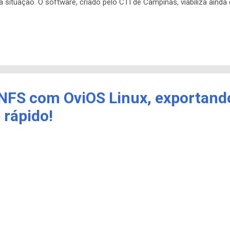
 situação. O software, criado pelo CTI de Campinas, viabiliza ainda
ornecendo mais detalhes deste cisto. As informações detalhadas e
cidência da doença porque o médico poderá ver até aonde o tumor 
tura, o que não é sempre possível em tomografias em duas dimensões
 foi publicado em uma revista internacional é pioneiro e pode ser a
 NFS com OviOS Linux, exportand
 rápido!