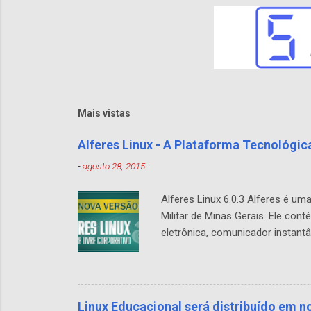
Mais vistas
Alferes Linux - A Plataforma Tecnológica
-
agosto 28, 2015
Alferes Linux 6.0.3 Alferes é um
Militar de Minas Gerais. Ele con
eletrônica, comunicador instantâ
benefícios do software livre é 
empresa aumentando as funciona
e gratuito. A versão 6.0 do Alfe
dantes eram corrigidos extempora
Linux Educacional será distribuído em 