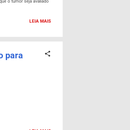
 que o tumor seja avaliado
ntregues pelo software
se prolonga e fazer a
LEIA MAIS
. O trabalho dos
plicado em outro...
o para