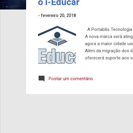
o i-Educar
g
e
-
fevereiro 20, 2018
n
s
A Portabilis Tecnologia 
A nova marca será ating
agora a maior cidade usu
Além da migração dos da
oferecerá suporte aos s
escolar com um portal. 
ambientes sem Internet
Postar um comentário
pública. Criciúma é a ma
empolga todos nós a faze