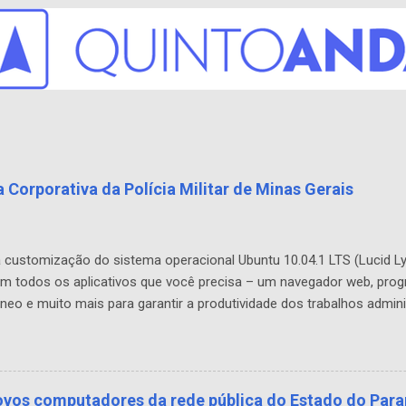
 Corporativa da Polícia Militar de Minas Gerais
a customização do sistema operacional Ubuntu 10.04.1 LTS (Lucid Lyn
tém todos os aplicativos que você precisa – um navegador web, prog
neo e muito mais para garantir a produtividade dos trabalhos admini
a possibilidade de personalização, ele pode ser facilmente modifica
lidades e segurança do sistema bem como proporcionando economia
res Linux traz uma nova roupagem como interface, temas, rapidez na 
neamente ao lançamento da versão oficial, vários drivers para ...
novos computadores da rede pública do Estado do Par