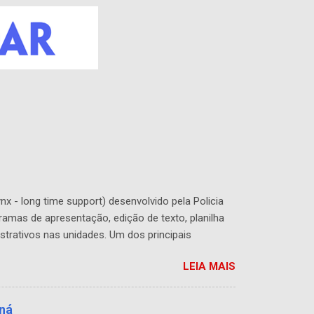
x - long time support) desenvolvido pela Policia
ramas de apresentação, edição de texto, planilha
strativos nas unidades. Um dos principais
do de acordo com a necessidade de cada usuário ou
LEIA MAIS
 de recursos por se tratar de um software livre
inicialização (boot) e correção de vários bugs que
aná