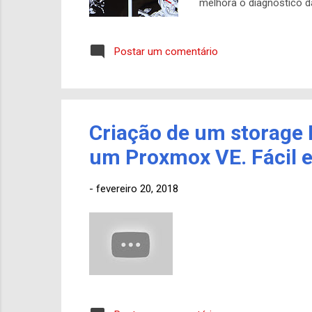
melhora o diagnóstico da
por todos os ângulos, f
podem prevenir uma rein
Postar um comentário
retirada total da estru
pesquisadores da Unicamp
Criação de um storage
um Proxmox VE. Fácil e
-
fevereiro 20, 2018