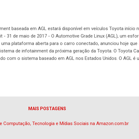
nment baseada em AGL estará disponível em veículos Toyota início n
 - 31 de maio de 2017 - O Automotive Grade Linux (AGL), um esfor
o uma plataforma aberta para o carro conectado, anunciou hoje que
istema de infotainment da próxima geração da Toyota. O Toyota Ca
ado com o sistema baseado em AGL nos Estados Unidos. O AGL é u
Fundação Linux que está mudando a forma como os fabricantes a
membros estão trabalhando juntos para desenvolver uma plataform
ria de fato. Compartilhar uma plataforma aberta permite a reutiliz
ento mais eficiente, já que desenvolvedores e fornecedores podem
MAIS POSTAGENS
e Computação, Tecnologia e Mídias Sociais na Amazon.com.br