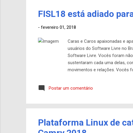
FISL18 está adiado par
-
fevereiro 01, 2018
Caras e Caros apaixonadas e apa
usuários do Software Livre no B
Software Livre. Vocês foram nã
sustentaram cada uma delas, com
movimentos e relações. Vocês fo
acontecer. Em síntese, esse Mov
presença ano após ano, ou interc
Postar um comentário
de nós estiver disposto a fazer 
chamado por todos nós de FISL, de
Plataforma Linux de ca
Camry 2018