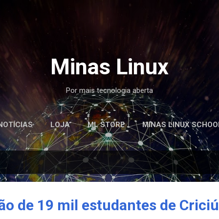
Pular para o conteúdo principal
Minas Linux
Por mais tecnologia aberta
NOTÍCIAS
LOJA
ML STORE
MINAS LINUX SCHOO
ção de 19 mil estudantes de Cric