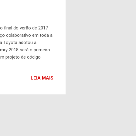
o final do verão de 2017
ço colaborativo em toda a
 a Toyota adotou a
mry 2018 será o primeiro
m projeto de código
utomotivos compram
a comum que pode servir
LEIA MAIS
ação de código e um
 construir uma vez e ter