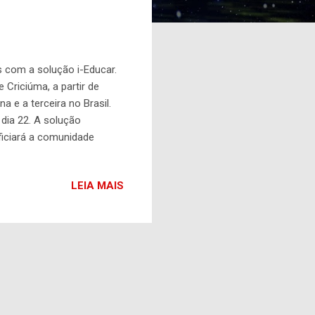
s com a solução i-Educar.
Criciúma, a partir de
 e a terceira no Brasil.
dia 22. A solução
ficiará a comunidade
 por aplicativos mesmo em
aís por meio da educação
LEIA MAIS
mos a nossa startup. Isso
...