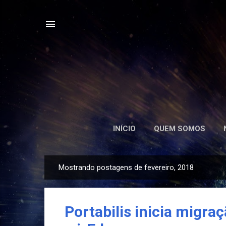
INÍCIO
QUEM SOMOS
Mostrando postagens de fevereiro, 2018
P
o
s
Portabilis inicia migra
t
a