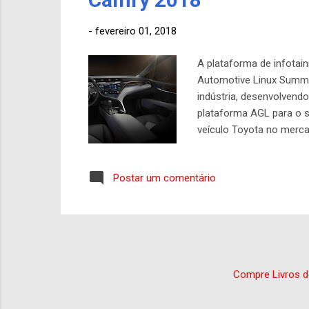
-
fevereiro 01, 2018
A plataforma de infotai
Automotive Linux Summit
indústria, desenvolvend
plataforma AGL para o s
veículo Toyota no merc
aberto hospedado pela 
software. Mais de 100 
Postar um comentário
como o padrão da indúst
processo de desenvolvim
um produ...
Compre Livros d