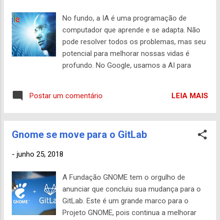
aproximadamente 2.200 quilômetros
quadrados de floresta. Observando a
No fundo, a IA é uma programação de
destruição de árvores centenárias, eu me
computador que aprende e se adapta. Não
desafiei a encontrar uma solução para
pode resolver todos os problemas, mas seu
impedir essa perda colossal. Quando eu
potencial para melhorar nossas vidas é
tinha 15 anos, eu comecei uma organização
profundo. No Google, usamos a AI para
sem fins lucrativos, a Raindrop US, para
tornar os produtos mais úteis, desde e-
ajudar a aumentar a conscientização sobre
mails livres de spam e mais fáceis de
a seca na Califórnia. Eu também criei a
LEIA MAIS
Postar um comentário
compor , até um assistente digital com
“Sociedade Verde” na minha escola, Monta
quem você pode falar naturalmente , até
Vista High School, para aumentar a
fotos que tiram o material divertido para
conscien...
Gnome se move para o GitLab
você aproveitar. Além de nossos produtos,
estamos usando a AI para ajudar as
-
junho 25, 2018
pessoas a lidar com problemas urgentes.
Um par de estudantes do ensino médio está
A Fundação GNOME tem o orgulho de
construindo sensores alimentados por
anunciar que concluiu sua mudança para o
inteligência artificial para prever o risco de
GitLab. Este é um grande marco para o
incêndios florestais . Os agricultores estão
Projeto GNOME, pois continua a melhorar
usando para monitorar a saúde de seus