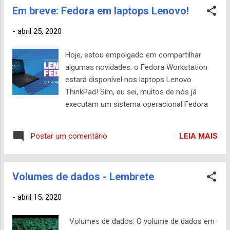
Em breve: Fedora em laptops Lenovo!
-
abril 25, 2020
Hoje, estou empolgado em compartilhar
algumas novidades: o Fedora Workstation
estará disponível nos laptops Lenovo
ThinkPad! Sim, eu sei, muitos de nós já
executam um sistema operacional Fedora
em um sistema Lenovo, mas isso é
diferente. Em breve, você poderá obter o
LEIA MAIS
Postar um comentário
Fedora pré-instalado selecionando-o para
personalizar sua compra. Este é um piloto
da Linux Community Series da Lenovo -
Volumes de dados - Lembrete
Fedora Edition, começando com os laptops
ThinkPad P1 Gen2, ThinkPad P53 e ThinkPad
-
abril 15, 2020
X1 Gen8, possivelmente expandindo para
outros modelos no futuro. A equipe da
Volumes de dados: O volume de dados em
Lenovo tem trabalhado com as pessoas da