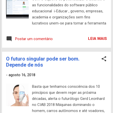
equipe da Estação de Trabalho Fedora está
as funcionalidades do software público
executando um Dia de Teste para Silverblue
educacional i-Educar , governo, empresas,
na próxima semana, então se você quiser
academia e organizações sem fins
testá-lo e ajudar o esforço de
lucrativos unem-se para tornar a ferramenta
desenvolvimento ao mesmo tempo,
de gestão escolar mais acessível à rede de
continue lendo. Teste Fedora Silverblue Na
ensino de todos os municípios brasileiros. A
próxima quinta-feira, 20 de setembro de
LEIA MAIS
Postar um comentário
iniciativa recebe o apoio do Ministério do
2018, a Equipe Silverblue e o Fedora QA
Planejamento, Desenvolvimento e Gestão,
realizarão ...
órgão responsável pela administração do
O futuro singular pode ser bom.
Portal do Software Público Brasileiro ( Portal
Depende de nós
SPB ), ambiente que abriga a
comunidade do i-Educar, administrada pela
-
agosto 16, 2018
Portabillis tecnologia, entidade que faz a
gestão das discussões da solução desde
Basta que tenhamos consciência dos 10
2010. Para que a ferramenta possa ganhar
princípios que devem reger as próxima
novas funcionalidades e
décadas, alerta o futurólogo Gerd Leonhard
melhorias, beneficiando assim mais
no CIAB 2018 Máquinas dominando o
municípios, em uma ação inédita
homem, carros autônomos e até voadores,