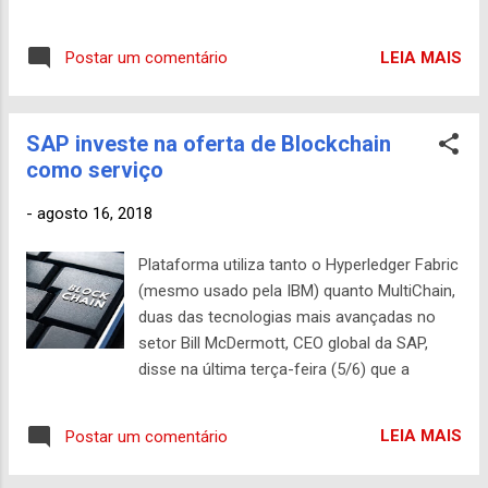
coordenada pela Portabillis, o i-Educar passa
vida eterna. Seria o fim dos tempos? Muitas
a receber investimentos, da Fundação
pessoas acreditam em um futuro caótico,
Lemann, do Institu...
LEIA MAIS
Postar um comentário
mas na visão do futurista e CEO da Agência
do Futuro, Gerd Leonhard, o dia de amanhã é
melhor do que pensamos. “Há problemas
SAP investe na oferta de Blockchain
que tecnologias não resolvem como os
como serviço
sociais e os políticos, mas o futuro não é
ruim”, sentenciou ele em apresentação no
-
agosto 16, 2018
CIAB 2018, evento sobre tecnologia bancária
realizado em São Paulo, de 12 a 14 de junho.
Plataforma utiliza tanto o Hyperledger Fabric
Falando sobre tecnologia, humanidades e
(mesmo usado pela IBM) quanto MultiChain,
mudanças exponenciais, Leonhard listou dez
duas das tecnologias mais avançadas no
princípios para o futuro que você precisa
setor Bill McDermott, CEO global da SAP,
conhecer hoje. Exponencial é o novo normal.
disse na última terça-feira (5/6) que a
O pensamento linear será prejudicial Em
companhia alemã não precisou de uma
2015, o mundo gerou 12 Zetabytes de
tecnologia como blockchain para criar uma
informações. Em 2020, serão 47 Zetabytes
LEIA MAIS
Postar um comentário
rede confiável para transações no mundo
e em 2025, 163 Zetabytes. O volume de
dos negócios. Desde os anos 70, com as
informações cresce exponencialmente,