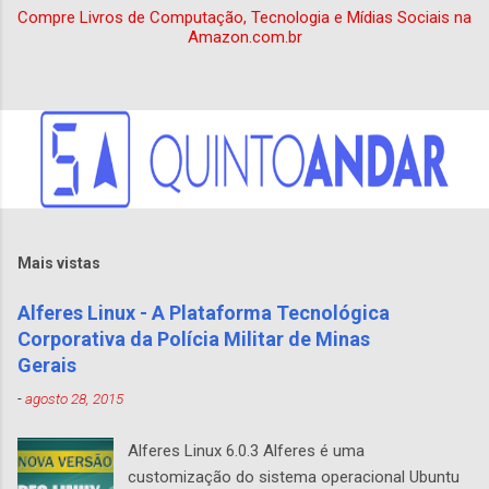
Compre Livros de Computação, Tecnologia e Mídias Sociais na
duas instâncias do Epoptes
Amazon.com.br
simultaneamente na mesma máquina,
causando erro na aplicação. Implementação
de bloqueio para impedir usuário aluno de
reiniciar, desligar ou alterar configurações de
rede do computador. Implementação de tela
de ajuda dentro do sistema, com
informações sobre as principais
funcionalidades do LE, incluindo uso do
epoptes, controle parental, atualização
Mais vistas
automática e acesso a Plataforma Integrada
Alferes Linux - A Plataforma Tecnológica
do MEC . Diversas melhorias no painel de
Corporativa da Polícia Militar de Minas
controle do LE6, incluindo ...
Gerais
-
agosto 28, 2015
Alferes Linux 6.0.3 Alferes é uma
customização do sistema operacional Ubuntu