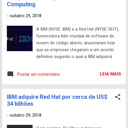
liberdades têm...
Computing
-
outubro 29, 2018
A IBM (NYSE: IBM) e a Red Hat (NYSE: RHT),
fornecedora líder mundial de software de
nuvem de código aberto, anunciaram hoje
que as empresas chegaram a um acordo
definitivo segundo o qual a IBM adquirirá
todas as ações ordinárias emitidas e em
circulação da Red. Hat por US $ 190,00 por
LEIA MAIS
Postar um comentário
ação em dinheiro, representando um valor
total da empresa de aproximadamente US $
34 bilhões. “A aquisição da Red Hat é uma
IBM adquire Red Hat por cerca de US$
mudança de jogo. Isso muda tudo sobre o
34 bilhões
mercado de nuvem ”, disse Ginni Rometty,
Presidente e CEO da IBM. “A IBM se tornará
-
outubro 29, 2018
a fornecedora de nuvem híbrida nº 1 do
mundo, oferecendo às empresas a única