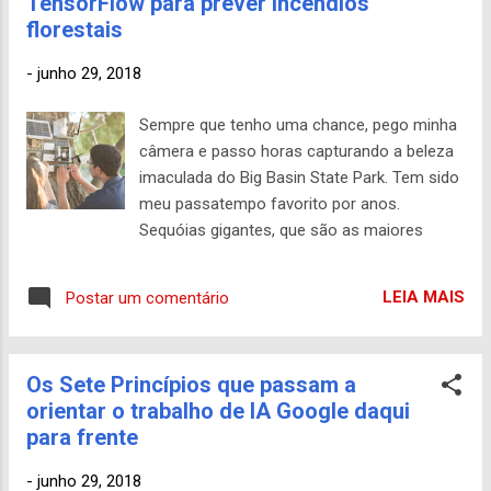
TensorFlow para prever incêndios
durante vários anos. A IDA usa um
florestais
dispositivo de detecção de movimento
acoplado ao pescoço de uma vaca para
-
junho 29, 2018
transmitir seus movimentos a um programa
dirigido por IA. Os dados do sensor, quando
Sempre que tenho uma chance, pego minha
alinhados repetidamente com o
câmera e passo horas capturando a beleza
comportamento do mundo real,
imaculada do Big Basin State Park. Tem sido
eventualmente permitem que a IDA conte
meu passatempo favorito por anos.
apenas com os dados quando uma vaca
Sequóias gigantes, que são as maiores
está ruminando, deitando-se, caminhando,
árvores do mundo e a maior coisa viva em
bebendo ou comendo. Esses indicadores
volume, sempre me ajudam a entender
podem prever se uma vaca em particular
LEIA MAIS
Postar um comentário
nossa conexão com algo maior que nós
está doente, se tornou menos produtiva ou
mesmos. No ano passado, aquelas árvores
está pronta para se repr...
imponentes estavam sendo transformadas
Os Sete Princípios que passam a
em cinzas por incêndios florestais. 2017 foi
orientar o trabalho de IA Google daqui
a estação de incêndios florestais mais
para frente
destrutiva da Califórnia já registrada, com
mais de 9.000 incêndios queimando
-
junho 29, 2018