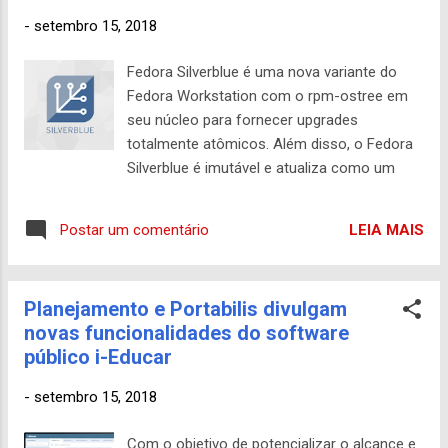
conhece. Saiba mais sobre Modularidade
-
setembro 15, 2018
lendo a d...
Fedora Silverblue é uma nova variante do
Fedora Workstation com o rpm-ostree em
seu núcleo para fornecer upgrades
totalmente atômicos. Além disso, o Fedora
Silverblue é imutável e atualiza como um
todo, oferecendo recuperações fáceis de
atualizações se algo der errado. O Fedora
LEIA MAIS
Postar um comentário
Silverblue é ótimo para desenvolvedores que
usam o Fedora com bom suporte para
fluxos de trabalho focados em contêineres.
Planejamento e Portabilis divulgam
Além disso, o Fedora Silverblue oferece
novas funcionalidades do software
aplicativos de desktop como Flatpaks. Isso
público i-Educar
fornece melhor isolamento / sandbox de
aplicativos e simplifica a atualização de
-
setembro 15, 2018
aplicativos - Flatpaks podem ser atualizados
com segurança sem reinicialização. A
Com o objetivo de potencializar o alcance e