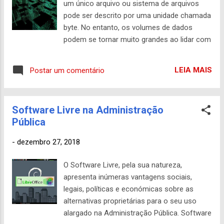
um único arquivo ou sistema de arquivos
Red Hat que trabalham nas tecnologias de
pode ser descrito por uma unidade chamada
desktop do Fedora para garantir que a
byte. No entanto, os volumes de dados
próxima Estação de Trabalho Fedora 32
podem se tornar muito grandes ao lidar com
esteja pronta para uso em seus laptops. A
dados de satélite da Terra. Abaixo está uma
melhor parte disso é que não estamos
tabela para explicar as unidades de volume
dobrando nossas regras por eles. A Lenovo
LEIA MAIS
Postar um comentário
de dados (crédito Roy Williams, Centro de
está seguindo nossas diretrizes de marcas
Pesquisa em Computação Avançada do
comerciais existentes e respeita nossos
Instituto de Tecnologia da Califórnia). Quilo
princípios de código aberto. É isso mesmo -
Software Livre na Administração
significa 1.000; um Kilobyte é de mil bytes.
esses laptops são fornecidos com
Pública
Mega significa 1.000.000; um megabyte é um
software...
milhão de bytes. Giga- significa
-
dezembro 27, 2018
1.000.000.000; um Gigabyte é um bilhão de
bytes. Tera- significa 1.000.000.000.000;
O Software Livre, pela sua natureza,
Terabyte é um trilhão de bytes. Peta-
apresenta inúmeras vantagens sociais,
significa 1.000.000.000.000.000; um Petabyte
legais, políticas e económicas sobre as
é de 1.000 Terabytes. Exa- significa
alternativas proprietárias para o seu uso
1.000.000.000.000.000.000; um Exabyte é de
alargado na Administração Pública. Software
1.000 Petabytes. Zetta- significa