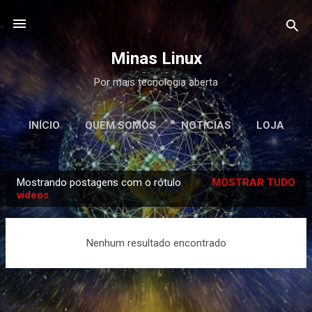
Pular para o conteúdo principal
Minas Linux
Por mais tecnologia aberta
INÍCIO
QUEM SOMOS
NOTÍCIAS
LOJA
ML STORE
MINAS LINUX SCHOOL
Mostrando postagens com o rótulo
MOSTRAR TUDO
PODCAST
CONTATO
P
vídeos
o
s
Nenhum resultado encontrado
t
a
g
e