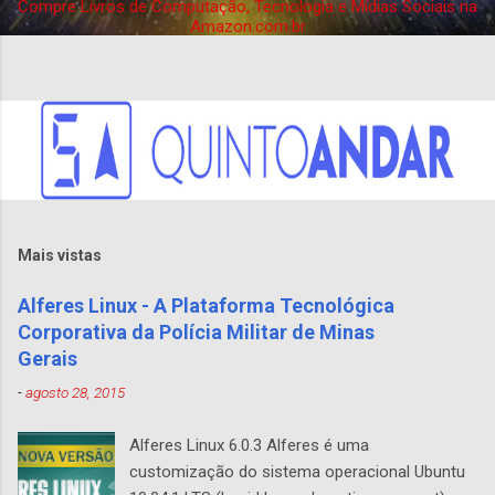
Compre Livros de Computação, Tecnologia e Mídias Sociais na
n
Amazon.com.br
s
Mais vistas
Alferes Linux - A Plataforma Tecnológica
Corporativa da Polícia Militar de Minas
Gerais
-
agosto 28, 2015
Alferes Linux 6.0.3 Alferes é uma
customização do sistema operacional Ubuntu