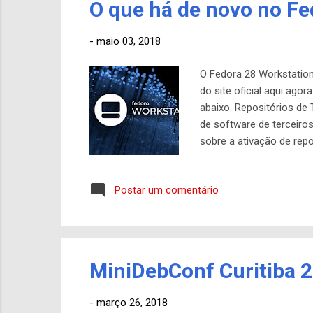
O que há de novo no Fe
-
maio 03, 2018
O Fedora 28 Workstation
do site oficial aqui ago
abaixo. Repositórios de 
de software de terceiros
sobre a ativação de repo
navegador da web do Goo
JetBrains ( _copr_phrac
Postar um comentário
driver.repo ) Cliente St
steam.repo ) Uma vez ati
MiniDebConf Curitiba 20
-
março 26, 2018