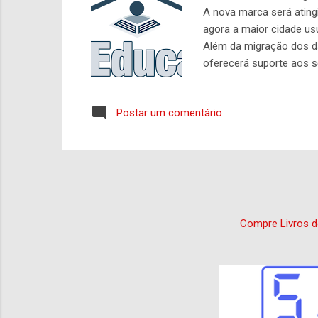
A nova marca será ating
agora a maior cidade usu
Além da migração dos da
oferecerá suporte aos s
escolar com um portal. 
ambientes sem Internet
Postar um comentário
pública. Criciúma é a ma
empolga todos nós a faze
Compre Livros d