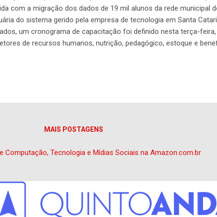
ida com a migração dos dados de 19 mil alunos da rede municipal de 
ária do sistema gerido pela empresa de tecnologia em Santa Catarina
dos, um cronograma de capacitação foi definido nesta terça-feira, 
etores de recursos humanos, nutrição, pedagógico, estoque e bene
Além disso, inovará com a possibilidade da presença ser registrada
. “Acreditamos na transformação das nossas cidades e do nosso p
ior cidade do Sul catarinense e faz parte da região que desenvolve
rmos a diferença”, apresenta o CEO da Portabilis, Tiago de Faveri G
MAIS POSTAGENS
e Computação, Tecnologia e Mídias Sociais na Amazon.com.br