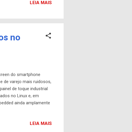
LEIA MAIS
você obterá insights sobre
os no
screen do smartphone
e de varejo mais ruidosos,
inel de toque industrial
ados no Linux e, em
mbedded ainda amplamente
. Aqui nós olhamos para
Compute Module 3 (CM3)
LEIA MAIS
M3 oferece o mesmo SoC
 do mundo real e Wi-Fi e