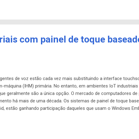
go e contribuições do GitHub. Neste livro com mais de 100 páginas, 
como sobre o estado da IA ​​de código aberto em ...
iais com painel de toque basead
 agentes de voz estão cada vez mais substituindo a interface touch
máquina (IHM) primária. No entanto, em ambientes IoT industriais 
oque geralmente são a única opção. O mercado de computadores de pa
mento há mais de uma década. Os sistemas de painel de toque base
id, estão ganhando participação daqueles que usam o Windows E
ano, vários sistemas baseados no Raspberry Pi chegaram ao mercado
dos em RPi. Os três primeiros modelos aqui usam o Raspberry Pi 
 três últimos usam o Raspberry Pi 3 Model B SBC completo . O C
M2387 de quatro núcleos que o Raspberry Pi 3, mas sem as portas