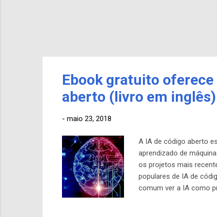
Ebook gratuito oferece 
aberto (livro em inglês)
-
maio 23, 2018
A IA de código aberto 
aprendizado de máquina
os projetos mais recent
populares de IA de códi
comum ver a IA como pr
os prêmios de talentos s
Insights e Tendências a