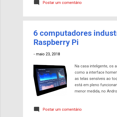
Postar um comentário
histórias, bases de códi
os vários projetos, bem 
6 computadores industr
Raspberry Pi
-
maio 23, 2018
Na casa inteligente, os
como a interface homem-
as telas sensíveis ao t
está em pleno funciona
menor medida, no Andro
utilizado e, no último 
seis contendores basea
Postar um comentário
despojado, enquanto os
Cortex-A53 Broadcom BC