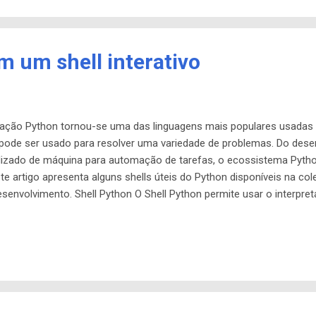
 um shell interativo
ação Python tornou-se uma das linguagens mais populares usadas 
pode ser usado para resolver uma variedade de problemas. Do des
dizado de máquina para automação de tarefas, o ecossistema Pytho
ste artigo apresenta alguns shells úteis do Python disponíveis na c
 desenvolvimento. Shell Python O Shell Python permite usar o interp
 testar código ou tentar uma nova biblioteca. No Fedora você pode inv
a sessão de terminal. Alguns shells mais avançados e aprimorados 
thon O IPython fornece muitos aprimoramentos úteis para o shell P
introspecção de objetos, acesso ao shell...