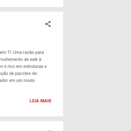
em TI. Uma razão para
envolvimento da web à
n é rico em estruturas e
oleção de pacotes do
retador em um modo
ocar o shell padrão
estão disponíveis para o
LEIA MAIS
ython. Os exemplos incluem