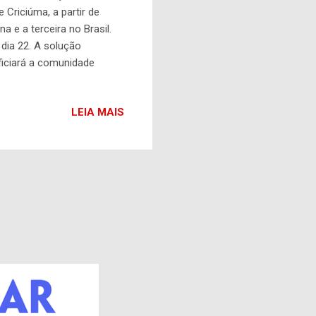
Criciúma, a partir de
 e a terceira no Brasil.
dia 22. A solução
ficiará a comunidade
 por aplicativos mesmo em
aís por meio da educação
LEIA MAIS
mos a nossa startup. Isso
...