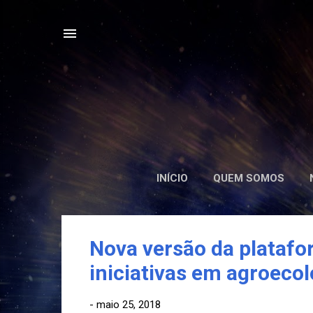
INÍCIO
QUEM SOMOS
P
Nova versão da platafo
o
iniciativas em agroecol
s
t
-
maio 25, 2018
a