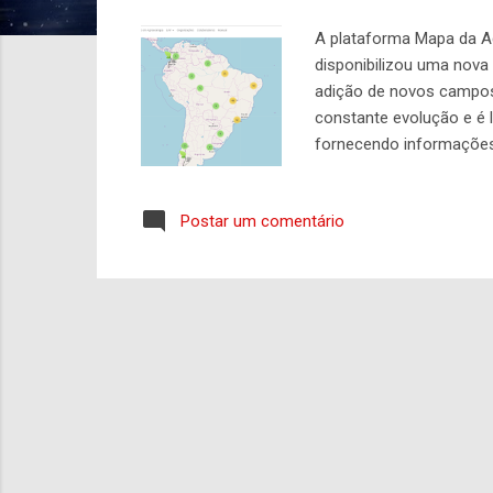
g
A plataforma Mapa da Ag
e
disponibilizou uma nova 
n
adição de novos campos 
s
constante evolução e é 
fornecendo informações
de como melhorar a plat
tradução da interface. E
Postar um comentário
apresentada durante o V
DF em 2017. Conheça a 