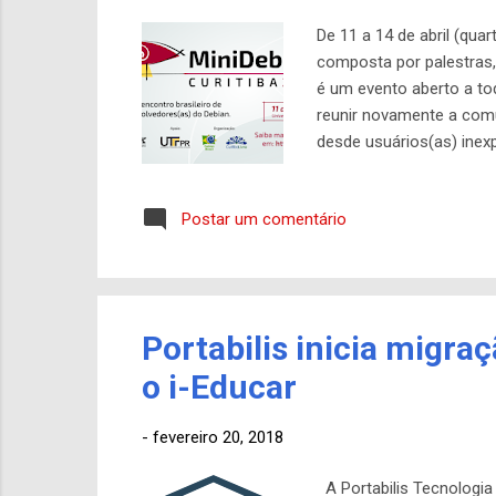
De 11 a 14 de abril (qua
composta por palestras, 
é um evento aberto a to
reunir novamente a comu
desde usuários(as) inex
projeto. Ou seja, estão
Projeto Debian para ati
Postar um comentário
são organizadas MiniDeb
Curitiba 2018 é totalmente
Portabilis inicia migra
o i-Educar
-
fevereiro 20, 2018
A Portabilis Tecnologia 