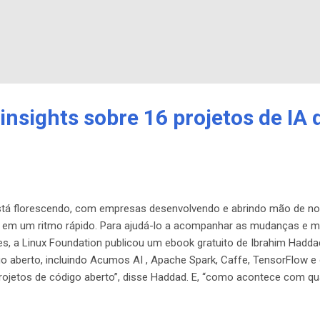
insights sobre 16 projetos de IA 
está florescendo, com empresas desenvolvendo e abrindo mão de no
 em um ritmo rápido. Para ajudá-lo a acompanhar as mudanças e m
es, a Linux Foundation publicou um ebook gratuito de Ibrahim Hadd
go aberto, incluindo Acumos AI , Apache Spark, Caffe, TensorFlow e 
ojetos de código aberto”, disse Haddad. E, “como acontece com qu
ão altos, os efeitos de rede do código aberto são muito fortes”. Op
nalisa 16 projetos de IA de código aberto - fornecendo informações