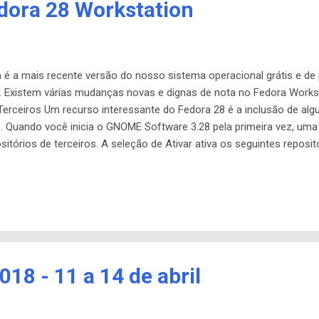
dora 28 Workstation
 é a mais recente versão do nosso sistema operacional grátis e de
ra. Existem várias mudanças novas e dignas de nota no Fedora Works
Terceiros Um recurso interessante do Fedora 28 é a inclusão de alg
. Quando você inicia o GNOME Software 3.28 pela primeira vez, uma 
sitórios de terceiros. A seleção de Ativar ativa os seguintes reposi
gle ( google-chrome.repo ) PyCharm, Python IDE para desenvolvedo
ek-PyCharm.repo ) Drivers gráficos proprietários da NVIDIA ( rpmfus
eam, plataforma de distribuição digital desenvolvida pela Valve Corpo
vad...
18 - 11 a 14 de abril