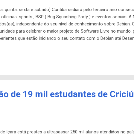
rta, quinta, sexta e sábado) Curitiba sediará pelo terceiro ano cons
oficinas, sprints , BSP ( Bug Squashing Party ) e eventos sociais. A
dos(as), independente do seu nível de conhecimento sobre Debian. 
nidade para celebrar o maior projeto de Software Livre no mundo,
perientes que estão iniciando o seu contato com o Debian até Desen
 todos(as) convidados(as)! MiniDebConfs são encontros locais org
ngir objetivos semelhantes aos da DebConf, mas em um contexto reg
Confs ao redor do mundo, como se pode ver nesta página. A inscr
 gratuita e pode ser reali...
ção de 19 mil estudantes de Cric
de Içara está prestes a ultrapassar 250 mil alunos atendidos no paí