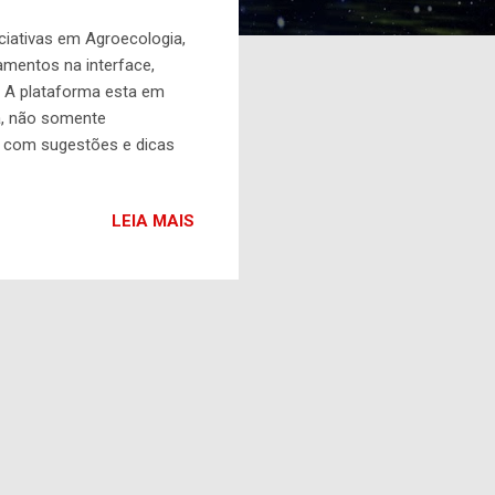
ciativas em Agroecologia,
amentos na interface,
. A plataforma esta em
a, não somente
s com sugestões e dicas
m código, documentação e
GPLv3, e foi oficialmente
LEIA MAIS
 que ocorreu em Brasília,
..