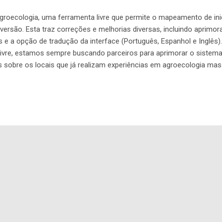
roecologia, uma ferramenta livre que permite o mapeamento de ini
versão. Esta traz correções e melhorias diversas, incluindo aprimor
e a opção de tradução da interface (Português, Espanhol e Inglês)
livre, estamos sempre buscando parceiros para aprimorar o sistem
 sobre os locais que já realizam experiências em agroecologia ma
aforma em si. Por ser um Software Livre você pode contribuir co
sta plataforma esta disponível como Software Livre, sobre a licença 
I Congresso Latino-americano de Agroecologia (#Agroecologia2017)
Plataforma em funcionamento em https://mapadaagroecologia.org/.