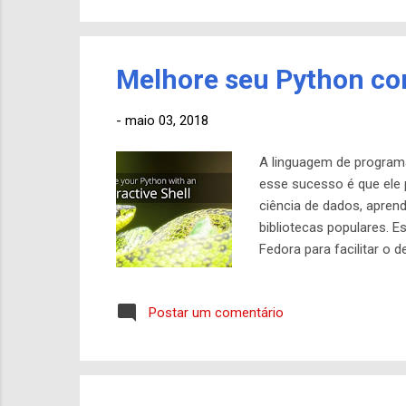
Bluet...
Melhore seu Python com
-
maio 03, 2018
A linguagem de program
esse sucesso é que ele 
ciência de dados, apren
bibliotecas populares. E
Fedora para facilitar o
interativo. É muito útil
digitando python3 em um
Postar um comentário
Fedora, no entanto. IPy
preenchimento de guias, 