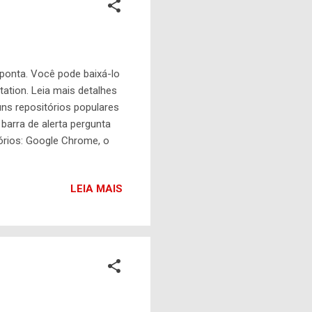
 ponta. Você pode baixá-lo
tation. Leia mais detalhes
uns repositórios populares
barra de alerta pergunta
tórios: Google Chrome, o
res profissionais da
ion-nonfree-nvidia-
LEIA MAIS
ration ( rpmfusion-nonfree-