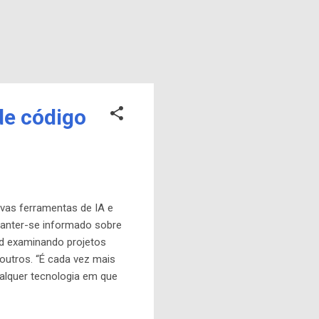
de código
vas ferramentas de IA e
anter-se informado sobre
ad examinando projetos
outros. “É cada vez mais
alquer tecnologia em que
en Source AI: Projetos,
 detalhadas sobre suas