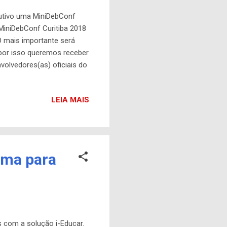
ecutivo uma MiniDebConf
 MiniDebConf Curitiba 2018
O mais importante será
 por isso queremos receber
volvedores(as) oficiais do
anizados por membros do
ional. Durante todo o ano
LEIA MAIS
ição para a MiniDebConf
iúma para
s com a solução i-Educar.