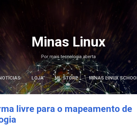
Pular para o conteúdo principal
Minas Linux
Por mais tecnologia aberta
NOTÍCIAS
LOJA
ML STORE
MINAS LINUX SCHOO
rma livre para o mapeamento de
ogia